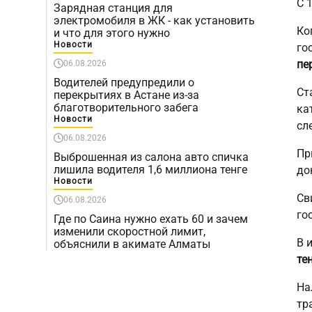
С 
Зарядная станция для
электромобиля в ЖК - как установить
Ко
и что для этого нужно
Новости
го
пе
06.08.2026
Водителей предупредили о
Ст
перекрытиях в Астане из-за
благотворительного забега
ка
Новости
сл
06.08.2026
Пр
Выброшенная из салона авто спичка
лишила водителя 1,6 миллиона тенге
до
Новости
Св
06.08.2026
го
Где по Саина нужно ехать 60 и зачем
изменили скоростной лимит,
В 
объяснили в акимате Алматы
те
На
тр