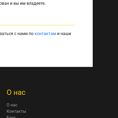
рован и вы им владеете.
заться с нами по
контактам
и наши
О нас
О нас
Контакты
Блог