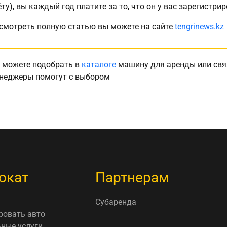
ёту), вы каждый год платите за то, что он у вас зарегистри
смотреть полную статью вы можете на сайте
tengrinews.kz
 можете подобрать в
каталоге
машину для аренды или свя
неджеры помогут с выбором
окат
Партнерам
Субаренда
ровать авто
ные услуги