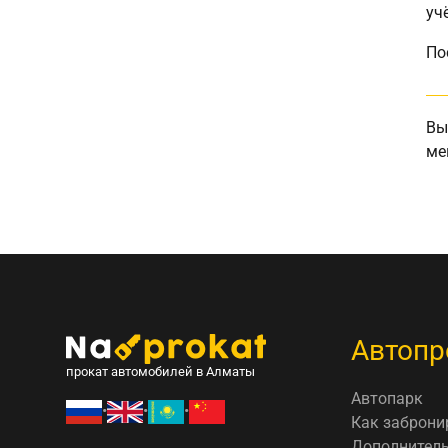
уч
По
Вы
ме
Автопр
прокат автомобилей в Алматы
Автопарк
•
•
•
Как заброни
Дополнитель