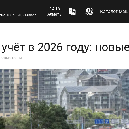
14:16
Каталог маш
Алматы
 офис 100А, БЦ КазЖол
учёт в 2026 году: новы
 новые цены