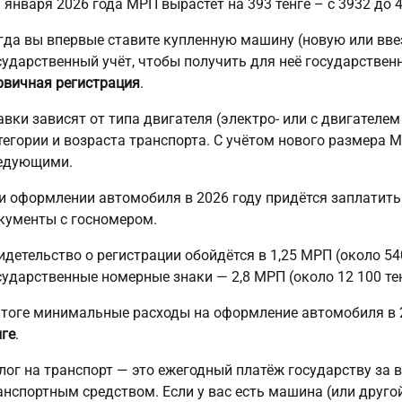
1 января 2026 года МРП вырастет на 393 тенге – с 3932 до 4
гда вы впервые ставите купленную машину (новую или вве
сударственный учёт, чтобы получить для неё государственн
рвичная регистрация
.
авки зависят от типа двигателя (электро- или с двигателем
тегории и возраста транспорта. С учётом нового размера 
едующими.
и оформлении автомобиля в 2026 году придётся заплатить н
кументы с госномером.
идетельство о регистрации обойдётся в 1,25 МРП (около 540
сударственные номерные знаки — 2,8 МРП (около 12 100 тен
итоге минимальные расходы на оформление автомобиля в 
нге
.
лог на транспорт — это ежегодный платёж государству за
анспортным средством. Если у вас есть машина (или друго