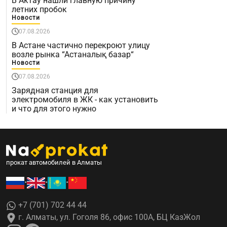
В Актау нашли главную причину
летних пробок
Новости
07.08.2026
В Астане частично перекроют улицу
возле рынка “Астаналық базар“
Новости
07.08.2026
Зарядная станция для
электромобиля в ЖК - как установить
и что для этого нужно
прокат автомобилей в Алматы
•
•
•
+7 (701) 702 44 44
г. Алматы, ул. Гоголя 86, офис 100А, БЦ КазЖол