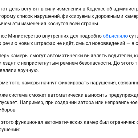
этот день вступят в силу изменения в Кодексе об админис
торому список нарушений, фиксируемых дорожными камер
ичем эти изменения коснутся всей страны.
нее Министерство внутренних дел подробно
объясняло
суть
о речи о новых штрафах не идёт, смысл нововведений — в 
перь камеры смогут автоматически выявлять водителей, к
и ездят с непристёгнутым ремнем безопасности. До этого 
являли вручную.
оме того, камеры начнут фиксировать нарушения, связанн
кже система сможет автоматически выносить предупреждени
пускает. Например, при создании затора или неправильно
иборов.
 этого функционал автоматических камер был ограничен: 
рушений: