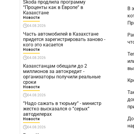
Škoda продлила программу
“Проценты как в Европе“ в
В 
Казахстане
ко
Новости
Пр
04.08.2026
Часть автомобилей в Казахстане
Ра
придется зарегистрировать заново -
чт
кого это касается
Новости
Те
04.08.2026
ил
Казахстанцам обещали до 2
вы
миллионов за автокредит -
организаторы получили реальные
Кр
сроки
Новости
Та
04.08.2026
до
“Надо сажать в тюрьму“ - министр
пр
жестко высказался о “серых“
автодилерах
До
Новости
на
04.08.2026