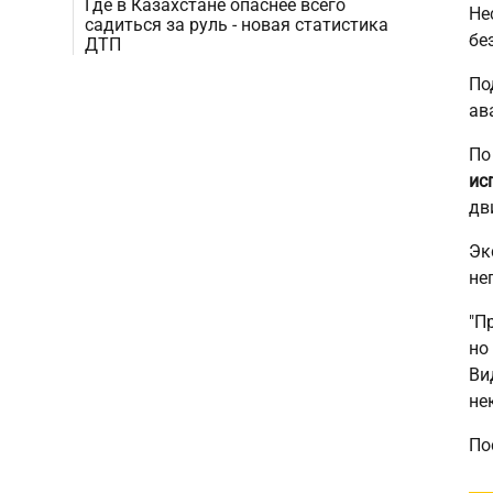
Где в Казахстане опаснее всего
Не
садиться за руль - новая статистика
бе
ДТП
По
ав
По
ис
дв
Эк
не
"П
но
Ви
не
По