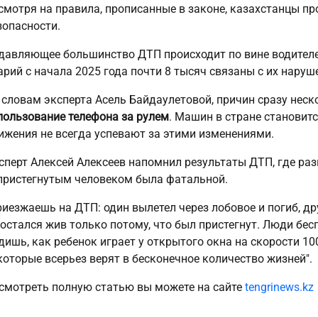
смотря на правила, прописанные в законе, казахстанцы 
зопасности.
давляющее большинство ДТП происходит по вине водителей
арий с начала 2025 года почти 8 тысяч связаны с их наруш
 словам эксперта Асель Байдаулетовой, причин сразу неско
пользование телефона за рулем
. Машин в стране становитс
ижения не всегда успевают за этими изменениями.
сперт Алексей Алексеев напомнил результаты ДТП, где ра
пристегнутым человеком была фатальной.
риезжаешь на ДТП: один вылетел через лобовое и погиб, др
 остался жив только потому, что был пристегнут. Люди бес
дишь, как ребенок играет у открытого окна на скорости 10
которые всерьез верят в бесконечное количество жизней".
смотреть полную статью вы можете на сайте
tengrinews.kz