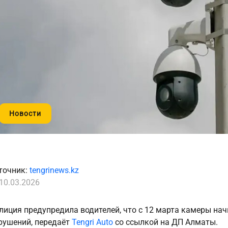
Новости
точник:
tengrinews.kz
10.03.2026
лиция предупредила водителей, что с 12 марта камеры на
рушений, передаёт
Tengri Auto
со ссылкой на ДП Алматы.