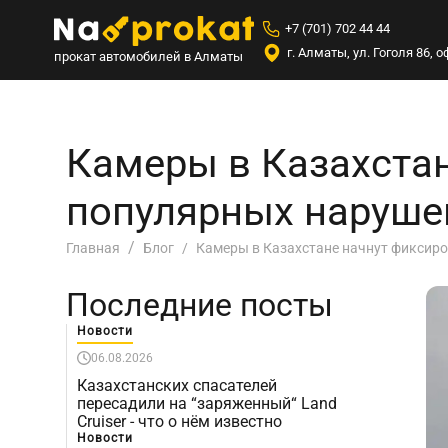
+7 (701) 702 44 44
г. Алматы, ул. Гоголя 86,
прокат автомобилей в Алматы
Камеры в Казахстан
популярных наруше
Камеры в Казахстане начнут фиксир
Главная
Блог
Последние посты
Новости
06.08.2026
Казахстанских спасателей
пересадили на “заряженный“ Land
Cruiser - что о нём известно
Новости