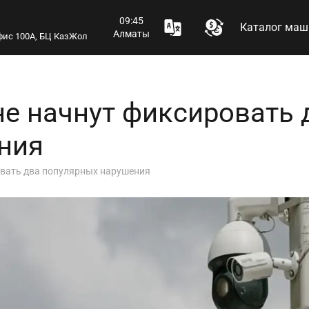
09:45
Каталог маш
Алматы
 офис 100А, БЦ КазЖол
е начнут фиксировать 
ния
овать два популярных нарушения