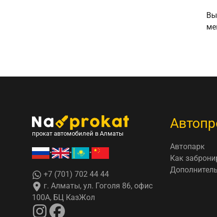
Вы
ме
Автопр
прокат автомобилей в Алматы
Автопарк
•
•
•
Как заброни
Дополнитель
+7 (701) 702 44 44
г. Алматы, ул. Гоголя 86, офис
100А, БЦ КазЖол