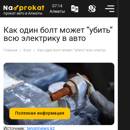
07:14
Алматы
прокат авто в Алматы
Как один болт может “убить“
всю электрику в авто
Главная
Блог
Как один болт может “убить“ всю электрику в авто
Полезная информация
Источник:
tengrinews.kz