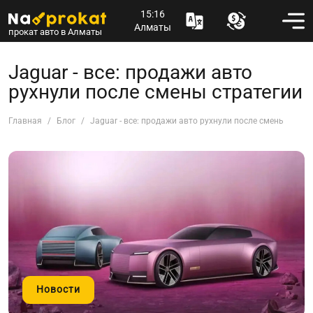
15:16
Алматы
прокат авто в Алматы
Jaguar - все: продажи авто
рухнули после смены стратегии
Главная
Блог
Jaguar - все: продажи авто рухнули после смены страт
Новости