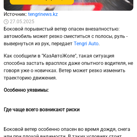
Источник:
tengrinews.kz
27.05.2025
Боковой порывистый ветер опасен внезапностью:
автомобиль может резко сместиться с полосы, руль -
вывернуться из рук, передает
Tengri Auto
.
Как сообщили в "КазАвтоЖоле", такая ситуация
способна застать врасплох даже опытного водителя, не
говоря уже о новичках. Ветер может резко изменить
траекторию движения.
Особенно уязвимы:
Где чаще всего возникают риски
Боковой ветер особенно опасен во время дождя, снега
или при плохой видимости. В таких условиях стоит