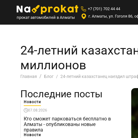
+7 (701) 702 44 44
г. Алматы, ул. Гоголя 86,
прокат автомобилей в Алматы
24-летний казахста
миллионов
24-летний казахстанец наездил штра
Главная
Блог
Последние посты
Новости
07.08.2026
Кто сможет парковаться бесплатно в
Алматы - опубликованы новые
правила
Новости