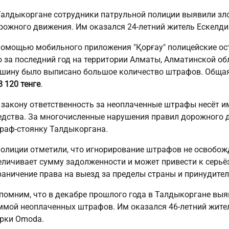
Талдыкоргане сотрудники патрульной полиции выявили зл
рожного движения. Им оказался 24-летний житель Ескелди
помощью мобильного приложения "Қорғау" полицейские ос
о за последний год на территории Алматы, Алматинской об
шину было выписано большое количество штрафов. Общая
8 120 тенге
.
 закону ответственность за неоплаченные штрафы несёт и
едства. За многочисленные нарушения правил дорожного 
раф-стоянку Талдыкоргана.
полиции отметили, что игнорирование штрафов не освобожд
еличивает сумму задолженности и может привести к серь
раничение права на выезд за пределы страны и принудите
помним, что в декабре прошлого года в Талдыкоргане выя
ммой неоплаченных штрафов. Им оказался 46-летний жите
рки Omoda.