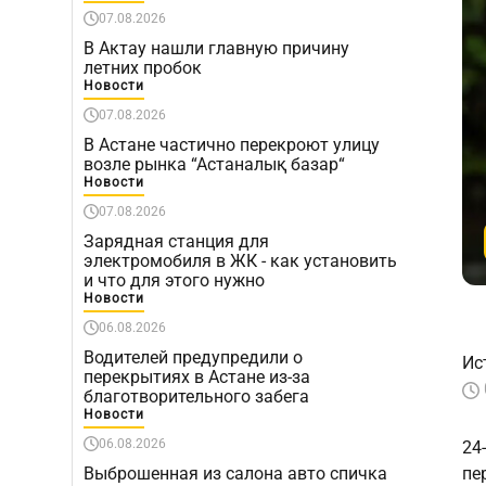
07.08.2026
В Актау нашли главную причину
летних пробок
Новости
07.08.2026
В Астане частично перекроют улицу
возле рынка “Астаналық базар“
Новости
07.08.2026
Зарядная станция для
электромобиля в ЖК - как установить
и что для этого нужно
Новости
06.08.2026
Водителей предупредили о
Ис
перекрытиях в Астане из-за
благотворительного забега
Новости
06.08.2026
24
Выброшенная из салона авто спичка
пе