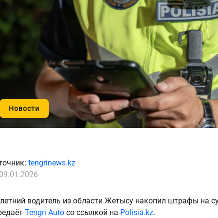
Новости
точник:
tengrinews.kz
09.01.2026
-летний водитель из области Жетысу накопил штрафы на су
редаёт
Tengri Auto
со ссылкой на
Polisia.kz
.