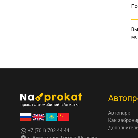
По
Вы
ме
Автопр
прокат автомобилей в Алматы
Автопарк
•
•
•
Как заброни
Дополнитель
+7 (701) 702 44 44
г. Алматы, ул. Гоголя 86, офис