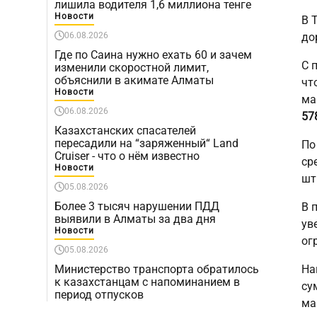
лишила водителя 1,6 миллиона тенге
Новости
В 
06.08.2026
до
Где по Саина нужно ехать 60 и зачем
С 
изменили скоростной лимит,
объяснили в акимате Алматы
чт
Новости
ма
06.08.2026
57
Казахстанских спасателей
пересадили на “заряженный“ Land
По
Cruiser - что о нём известно
ср
Новости
шт
05.08.2026
Более 3 тысяч нарушении ПДД
В 
выявили в Алматы за два дня
ув
Новости
ог
05.08.2026
Министерство транспорта обратилось
На
к казахстанцам с напоминанием в
су
период отпусков
ма