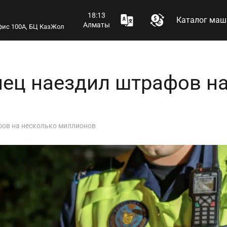
18:13
Каталог маш
Алматы
 офис 100А, БЦ КазЖол
нец наездил штрафов н
фов на несколько миллионов