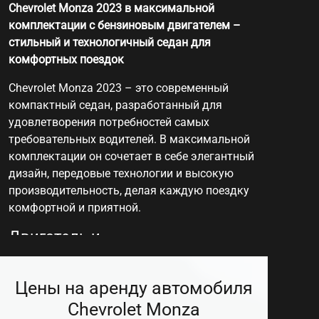
Chevrolet Monza 2023 в максимальной
комплектации с бензиновым двигателем –
стильный и технологичный седан для
комфортных поездок
Chevrolet Monza 2023 – это современный
компактный седан, разработанный для
удовлетворения потребностей самых
требовательных водителей. В максимальной
комплектации он сочетает в себе элегантный
дизайн, передовые технологии и высокую
производительность, делая каждую поездку
комфортной и приятной.
Двигатель и
производительность
В максимальной комплектации Monza 2023
Цены на аренду автомобиля
оснащается 1,3-литровым турбированным
Chevrolet Monza
бензиновым двигателем мощностью 163 л.с.