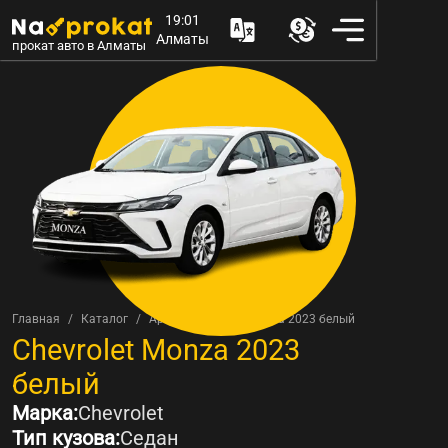
19:01
Алматы
прокат авто в Алматы
Главная
Каталог
Аренда Chevrolet Monza 2023 белый
Аренда
Chevrolet Monza 2023
белый
Марка:
Chevrolet
Тип кузова:
Седан