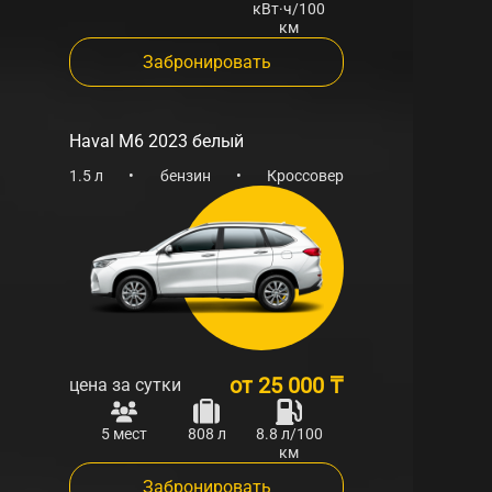
кВт·ч/100
км
Забронировать
Haval M6 2023 белый
1.5 л
•
бензин
•
Кроссовер
от
25 000 ₸
цена за сутки
5 мест
808 л
8.8 л/100
км
Забронировать