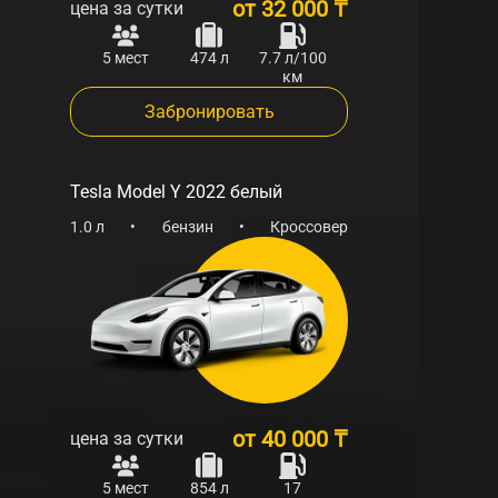
от
32 000 ₸
цена за сутки
современных технологий. Забронируйте этот
автомобиль сегодня и наслаждайтесь каждой
5 мест
474 л
7.7 л/100
км
поездкой с комфортом и уверенностью!
Забронировать
Tesla Model Y 2022 белый
1.0 л
•
бензин
•
Кроссовер
от
40 000 ₸
цена за сутки
5 мест
854 л
17