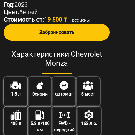
Год:
2023
Цвет:
белый
Стоимость от:
19 500 ₸
все цены
Забронировать
Характеристики Chevrolet
Monza
1.3 л
бензин
автомат
5 мест
405 л
5.8 л/100
FWD -
163 л.с.
км
передний