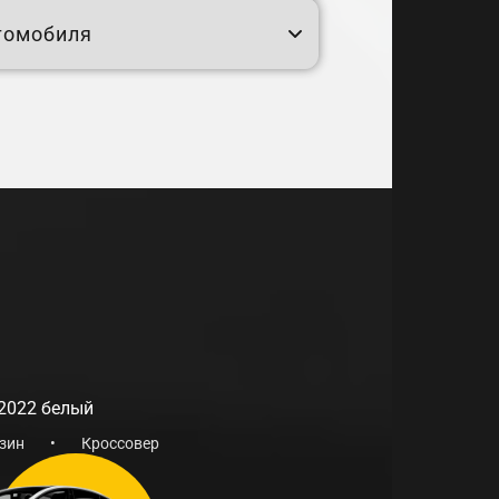
 Забронируйте его сегодня и
томобиля
каждом километре пути!
 2022 белый
зин
•
Кроссовер