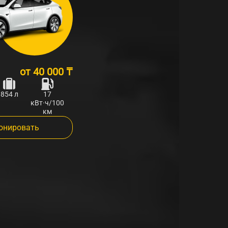
от
40 000 ₸
854 л
17
кВт·ч/100
км
онировать