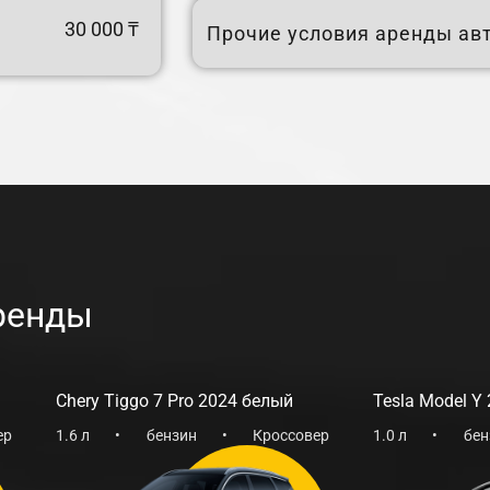
седан, идеально подходящий для любых поездок.
30 000 ₸
Прочие условия аренды ав
наслаждайтесь комфортом и безопасностью на 
ренды
Chery Tiggo 7 Pro 2024 белый
Tesla Model Y
ер
1.6 л
•
бензин
•
Кроссовер
1.0 л
•
бен