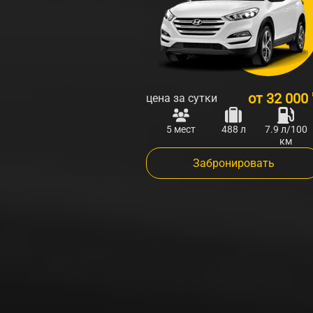
от
32 000
цена за сутки
5 мест
488 л
7.9 л/100
км
Забронировать