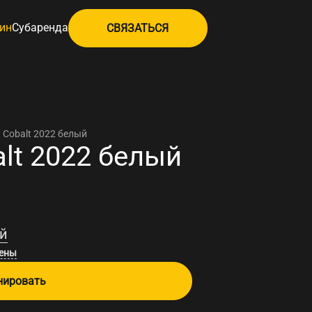
ин
Субаренда
СВЯЗАТЬСЯ
t Cobalt 2022 белый
alt 2022 белый
й
цены
нировать