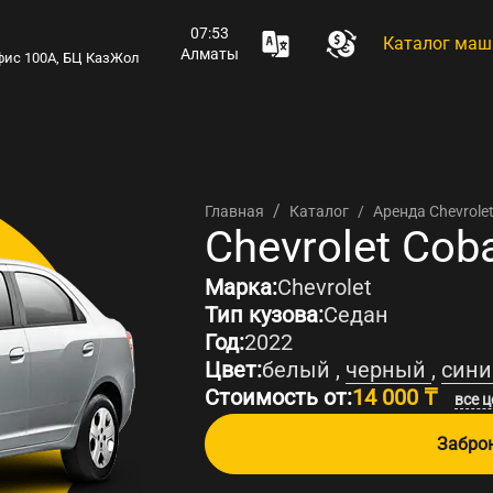
07:53
Каталог маш
Алматы
 офис 100А, БЦ КазЖол
Аренда Chevrole
Главная
Каталог
Аренда
Chevrolet Cob
Марка:
Chevrolet
Тип кузова:
Седан
Год:
2022
Цвет:
белый ,
черный
,
сини
Стоимость от:
14 000 ₸
все 
Забро