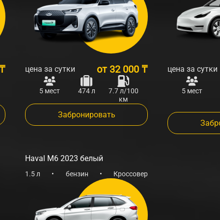
 ₸
от
32 000 ₸
цена за сутки
цена за сутки
5 мест
474 л
7.7 л/100
5 мест
км
Забронировать
Забр
Haval M6 2023 белый
1.5 л
•
бензин
•
Кроссовер