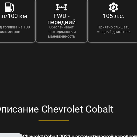
0 л/100 км
FWD -
105 л.с.
передний
д топлива на 100
Обеспечивает
Приятно слышать
километров
проходимость и
мощный двигатель
маневренность
писание Chevrolet Cobalt
Chevrolet Cobalt 2022 с автоматической коробк