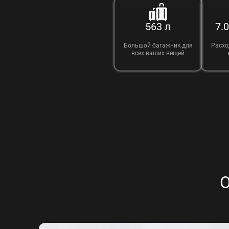
563 л
7.
Большой багажник для
Расхо
всех ваших вещей
О