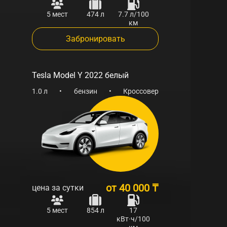
5 мест
474 л
7.7 л/100
км
Забронировать
Tesla Model Y 2022 белый
1.0 л
•
бензин
•
Кроссовер
от
40 000 ₸
цена за сутки
5 мест
854 л
17
кВт·ч/100